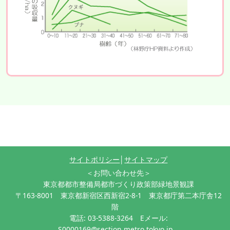
サイトポリシー
│
サイトマップ
＜お問い合わせ先＞
東京都都市整備局都市づくり政策部緑地景観課
〒163-8001 東京都新宿区西新宿2-8-1 東京都庁第二本庁舎12
階
電話: 03-5388-3264 Eメール:
S0000169@section.metro.tokyo.jp